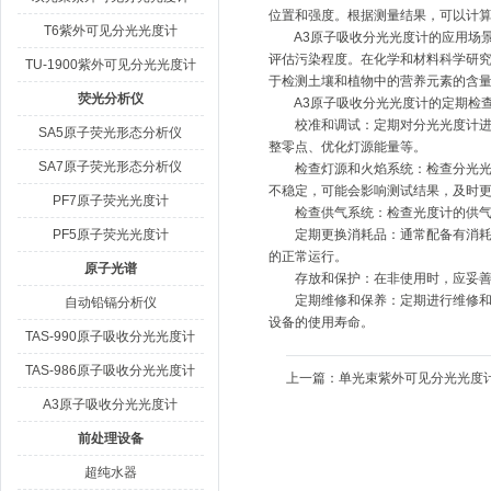
位置和强度。根据测量结果，可以计
T6紫外可见分光光度计
A3原子吸收分光光度计的应用场景
评估污染程度。在化学和材料科学研
TU-1900紫外可见分光光度计
于检测土壤和植物中的营养元素的含
荧光分析仪
A3原子吸收分光光度计的定期检
校准和调试：定期对分光光度计进行
SA5原子荧光形态分析仪
整零点、优化灯源能量等。
SA7原子荧光形态分析仪
检查灯源和火焰系统：检查分光光度
不稳定，可能会影响测试结果，及时
PF7原子荧光光度计
检查供气系统：检查光度计的供气系
PF5原子荧光光度计
定期更换消耗品：通常配备有消耗品
的正常运行。
原子光谱
存放和保护：在非使用时，应妥善存
定期维修和保养：定期进行维修和保
自动铅镉分析仪
设备的使用寿命。
TAS-990原子吸收分光光度计
TAS-986原子吸收分光光度计
上一篇：
单光束紫外可见分光光度
A3原子吸收分光光度计
前处理设备
超纯水器