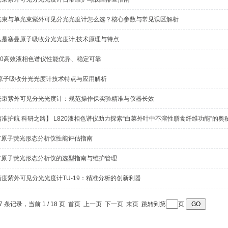
光束与单光束紫外可见分光光度计怎么选？核心参数与常见误区解析
么是塞曼原子吸收分光光度计,技术原理与特点
820高效液相色谱仪性能优异、稳定可靠
3原子吸收分光光度计技术特点与应用解析
光束紫外可见分光光度计：规范操作保实验精准与仪器长效
精准护航 科研之路】 L820液相色谱仪助力探索“白菜外叶中不溶性膳食纤维功能”的奥
A7原子荧光形态分析仪性能评估指南
A7原子荧光形态分析仪的选型指南与维护管理
精度紫外可见分光光度计TU-19：精准分析的创新利器
67 条记录，当前 1 / 18 页 首页 上一页
下一页
末页
跳转到第
页