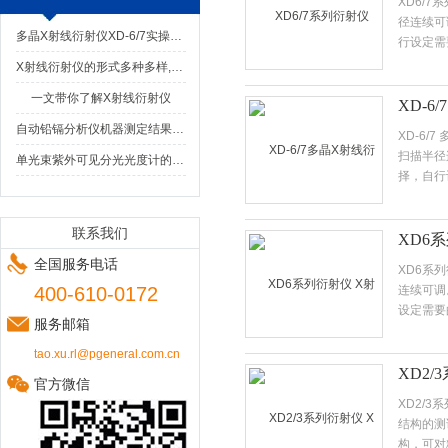
XD6/
径连续可
多晶X射线衍射仪XD-6/7实操避坑与长效维护手册
行设定需
率。
X射线衍射仪的形式多种多样,基本构成却很相似
一文带你了解X射线衍射仪
XD-6
自动铅镉分析仪机器测定结果不正确的原因
XD-6
扫描半径
单光束紫外可见分光光度计的操作要点有哪些呢？
择，自行
联系我们
XD6
全国服务电话
XD6系
400-610-0172
连续可调
设定需要
服务邮箱
率。
tao.xu.rl@pgeneral.com.cn
XD2
官方微信
XD2/
结构的测
构，可对