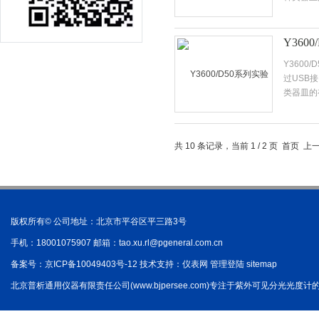
Y36
Y360
过USB
类器皿的
共 10 条记录，当前 1 / 2 页 首页 
版权所有© 公司地址：北京市平谷区平三路3号
手机：18001075907 邮箱：
tao.xu.rl@pgeneral.com.cn
备案号：
京ICP备10049403号-12
技术支持：
仪表网
管理登陆
sitemap
北京普析通用仪器有限责任公司(www.bjpersee.com)专注于紫外可见分光光