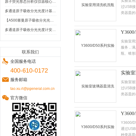
实验室用
原子荧光形态分析仪仪器核心功能科普
过USB
多通道原子吸收分光光度计基本特点是什么？
类器皿的
【A500塞曼原子吸收分光光度计应用案例】——大米、菠菜中铜元素含量的测定
多通道原子吸收分光光度计安全使用注意事项
Y36
实验室用
服务，满
联系我们
瓶、锥形
毒所需自
全国服务电话
400-610-0172
实验室
服务邮箱
实验室玻
过USB
tao.xu.rl@pgeneral.com.cn
类器皿的
官方微信
Y36
Y360
通过US
种类器皿