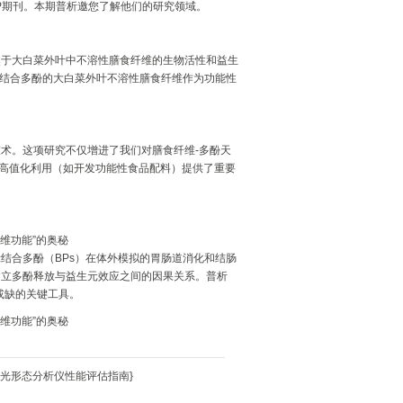
双一区TOP期刊。本期普析邀您了解他们的研究领域。
于‌大白菜外叶中不溶性膳食纤维的生物活性和益生
含结合多酚的大白菜外叶不溶性膳食纤维作为功能性
技术。这项研究不仅增进了我们对膳食纤维-多酚天
的高值化利用‌（如开发功能性食品配料）提供了重要
合多酚（BPs）在体外模拟的‌胃肠道消化‌和‌结肠
建立多酚释放与益生元效应之间的因果关系‌。普析
或缺的关键工具。
荧光形态分析仪性能评估指南
}