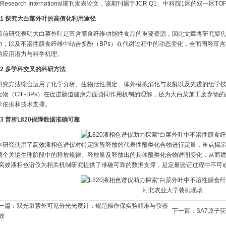
d Research International期刊发表论文，该期刊属于JCR Q1、中科院1区的
01
探究大白菜外叶的高值化利用途径
目前研究表明大白菜外叶是富含膳食纤维功能性食品的重要资源，因此文章将研究聚焦
力，以及不溶性膳食纤维中结合多酚（BPs）在代谢过程中的动态变化，全面阐释富
的应用潜力与科学机理。
02
多学科交叉的科研方法
研究方法‌综合运用了‌化学分析、生物活性测定、体外模拟消化与发酵以及先进的组学
合物（CIF-BPs）在促进肠道健康方面协同作用机制的理解，还为‌大白菜加工废弃物
学依据和技术支撑。
03
普析L820保障数据准确可靠
本研究使用了‌高效液相色谱仪‌对特定阶段释放的代表性酚类化合物进行定量，重点揭示结
‌两个关键生理阶段中的‌释放规律、释放量及释放出的具体酚类化合物谱图变化，从而
20高效液相色谱仪为相关机制研究提供了准确可靠的数据支撑，是定量验证过程中不可
河北农业大学装机现场
一篇：
双光束紫外可见分光光度计：规范操作保实验精准与仪器
下一篇：
SA7原子
效