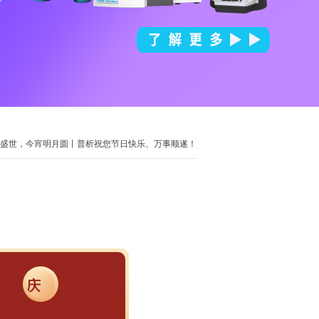
共盛世，今宵明月圆丨普析祝您节日快乐、万事顺遂！
庆