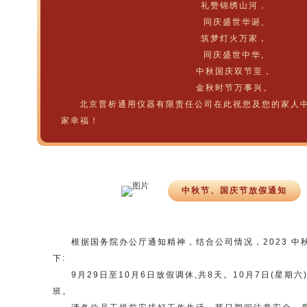
礼赞锦绣山河，
同庆盛世华诞,
筑梦灯火万家，
同庆盛世中华,
中秋国庆双节至，
金秋时节万事兴。
北京普析通用仪器有限责任公司在此祝您及您的家人
家幸福！
中秋节、国庆节放假通知
根据国务院办公厅通知精神，结合公司情况，2023 
下:
9月29日至10月6日放假调休,共8天。10月7日(星期六
班。