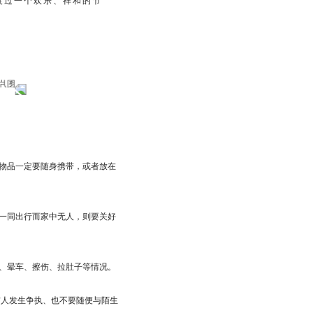
度过一个欢乐、祥和的节
物品一定要随身携带，或者放在
一同出行而家中无人，则要关好
、晕车、擦伤、拉肚子等情况。
与人发生争执、也不要随便与陌生