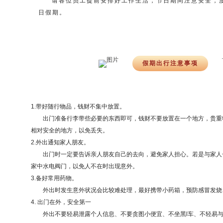
请各位员工提前安排好工作生活，节日期间注意安全，
日假期。
假期出行注意事项
1.带好随行物品，钱财不集中放置。
出门准备行李带些必要的东西即可，钱财不要放置在一个地方，贵重
相对安全的地方，以免丢失。
2.外出通知家人朋友。
出门时一定要告诉亲人朋友自己的去向，避免家人担心。若是与家人
家中水电阀门，以免人不在时出现意外。
3.备好常用药物。
外出时发生意外状况会比较难处理，最好携带小药箱，预防感冒发烧
4. 出门在外，安全第一
外出不要轻易泄露个人信息、不要贪图小便宜、不坐黑l车、不轻易