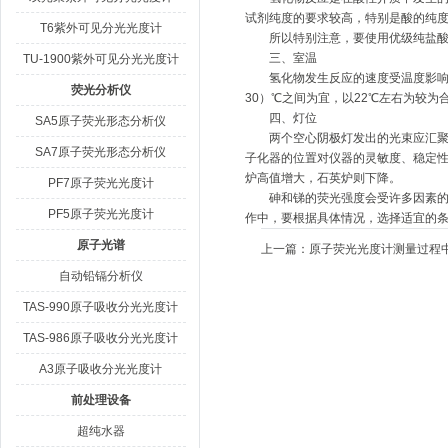
试剂纯度的要求较高，特别是酸的纯
T6紫外可见分光光度计
所以特别注意，要使用优级纯盐酸，
三、室温
TU-1900紫外可见分光光度计
氢化物发生反应的速度受温度影响，室
荧光分析仪
30）℃之间为宜，以22℃左右为较为
四、灯位
SA5原子荧光形态分析仪
两个空心阴极灯发出的光束应汇聚在
SA7原子荧光形态分析仪
子化器的位置对仪器的灵敏度、稳定性
炉高值增大，石英炉则下降。
PF7原子荧光光度计
砷和锑的荧光强度会受许多因素的影
PF5原子荧光光度计
作中，要根据具体情况，选择适宜的
原子光谱
上一篇：
原子荧光光度计测量过程
自动铅镉分析仪
TAS-990原子吸收分光光度计
TAS-986原子吸收分光光度计
A3原子吸收分光光度计
前处理设备
超纯水器