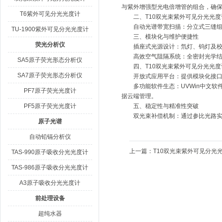
与紫外增强型光电倍增管的组合，确
T6紫外可见分光光度计
二、
T10双光束紫外可见分光光度
自动光谱带宽扫描：分立式三缝组合连
TU-1900紫外可见分光光度计
三、模块化与维护便捷性
荧光分析仪
插座式光源设计：氘灯、钨灯及校准
高效空气阻隔系统：全密封光学结构
SA5原子荧光形态分析仪
四、T10双光束紫外可见分光光度
SA7原子荧光形态分析仪
开放式应用平台：提供模块化接口与
多功能软件生态：UVWin中文软件
PF7原子荧光光度计
据云端管理。
PF5原子荧光光度计
五、稳定性与精准性突破
双光束补偿机制：通过参比光路实时抵
原子光谱
自动铅镉分析仪
上一篇：
T10双光束紫外可见分光
TAS-990原子吸收分光光度计
TAS-986原子吸收分光光度计
A3原子吸收分光光度计
前处理设备
超纯水器