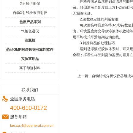
严格按照从低浓度到高浓度的顺序排
X射线衍射仪
留。倾倒溶液至刻度线上方1-2mm
自动X射线粉末衍射仪
无漏液痕迹。
2.读数稳定性的判断标准
色质产品系列
每次更换样品后等待3-5秒待数值
气相色谱仪
出、环境温度突变导致溶液体积收缩
用平均模式平滑短期波动曲线。
洗瓶机
3.特殊样品的处理技巧
遇到悬浮液或胶体体系时，可采用快
药品GMP附录数据可靠性软件
全程；挥发性样品则需加盖密封塞并
实验室用品
离子印迹材料
上一篇：
自动铅镉分析仪仪器组成
联系我们
全国服务电话
400-610-0172
服务邮箱
tao.xu.rl@pgeneral.com.cn