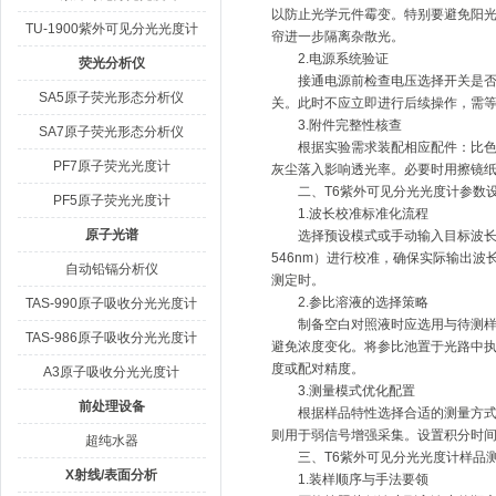
以防止光学元件霉变。特别要避免阳
TU-1900紫外可见分光光度计
帘进一步隔离杂散光。
2.电源系统验证
荧光分析仪
接通电源前检查电压选择开关是否与实
SA5原子荧光形态分析仪
关。此时不应立即进行后续操作，需等
3.附件完整性核查
SA7原子荧光形态分析仪
根据实验需求装配相应配件：比色皿
PF7原子荧光光度计
灰尘落入影响透光率。必要时用擦镜
二、T6紫外可见分光光度计参数设
PF5原子荧光光度计
1.波长校准标准化流程
原子光谱
选择预设模式或手动输入目标波长值
546nm）进行校准，确保实际输出波
自动铅镉分析仪
测定时。
2.参比溶液的选择策略
TAS-990原子吸收分光光度计
制备空白对照液时应选用与待测样品
TAS-986原子吸收分光光度计
避免浓度变化。将参比池置于光路中执
度或配对精度。
A3原子吸收分光光度计
3.测量模式优化配置
前处理设备
根据样品特性选择合适的测量方式：
则用于弱信号增强采集。设置积分时间
超纯水器
三、T6紫外可见分光光度计样品测
X射线/表面分析
1.装样顺序与手法要领