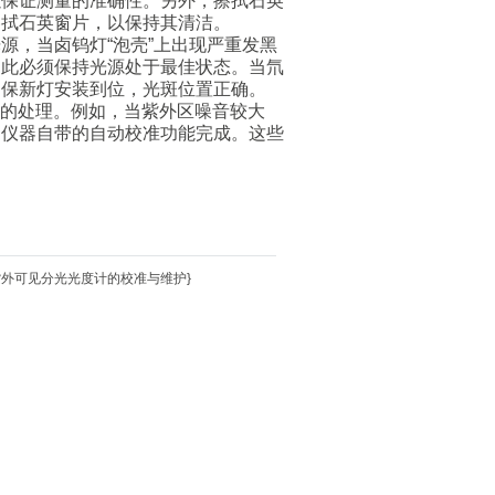
以保证测量的准确性。另外，擦拭石英
擦拭石英窗片，以保持其清洁。
，当卤钨灯“泡壳”上出现严重发黑
因此必须保持光源处于最佳状态。当氘
确保新灯安装到位，光斑位置正确。
障的处理。例如，当紫外区噪音较大
过仪器自带的自动校准功能完成。这些
00紫外可见分光光度计的校准与维护
}