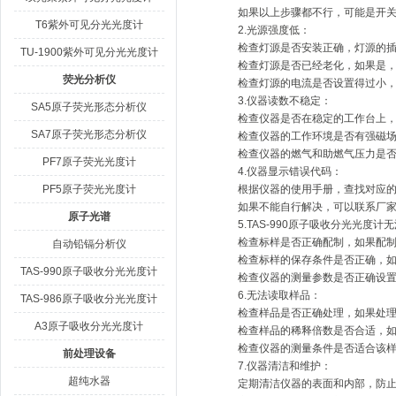
如果以上步骤都不行，可能是开关
T6紫外可见分光光度计
2.光源强度低：
检查灯源是否安装正确，灯源的插
TU-1900紫外可见分光光度计
检查灯源是否已经老化，如果是，
荧光分析仪
检查灯源的电流是否设置得过小，
3.仪器读数不稳定：
SA5原子荧光形态分析仪
检查仪器是否在稳定的工作台上，如
SA7原子荧光形态分析仪
检查仪器的工作环境是否有强磁场
检查仪器的燃气和助燃气压力是否
PF7原子荧光光度计
4.仪器显示错误代码：
PF5原子荧光光度计
根据仪器的使用手册，查找对应的错
如果不能自行解决，可以联系厂家
原子光谱
5.
TAS-990原子吸收分光光度计
无
检查标样是否正确配制，如果配制
自动铅镉分析仪
检查标样的保存条件是否正确，如
TAS-990原子吸收分光光度计
检查仪器的测量参数是否正确设置，
6.无法读取样品：
TAS-986原子吸收分光光度计
检查样品是否正确处理，如果处理
A3原子吸收分光光度计
检查样品的稀释倍数是否合适，如
检查仪器的测量条件是否适合该样
前处理设备
7.仪器清洁和维护：
超纯水器
定期清洁仪器的表面和内部，防止