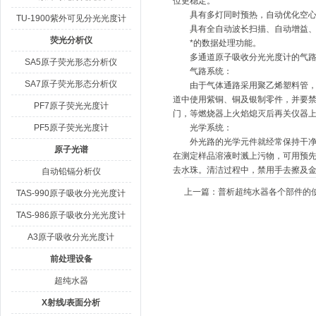
位更稳定。
具有多灯同时预热，自动优化空心
TU-1900紫外可见分光光度计
具有全自动波长扫描、自动增益、背
荧光分析仪
*的数据处理功能。
多通道原子吸收分光光度计的气路
SA5原子荧光形态分析仪
气路系统：
SA7原子荧光形态分析仪
由于气体通路采用聚乙烯塑料管，时
道中使用紫铜、铜及银制零件，并要
PF7原子荧光光度计
门，等燃烧器上火焰熄灭后再关仪器
PF5原子荧光光度计
光学系统：
外光路的光学元件就经常保持干净，
原子光谱
在测定样品溶液时溅上污物，可用预先
去水珠。清洁过程中，禁用手去擦及
自动铅镉分析仪
上一篇：
普析超纯水器各个部件的
TAS-990原子吸收分光光度计
TAS-986原子吸收分光光度计
A3原子吸收分光光度计
前处理设备
超纯水器
X射线/表面分析