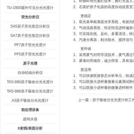
1、即插即用元素灯技术，换灯无需人
2、石英炉原子化器的高度自动设置至
TU-1900紫外可见分光光度计
更稳定
荧光分析仪
1、双光束单检测器光学系统，有效扣
SA5原子荧光形态分析仪
2、气动流路系统，恒压恒流进样偏差
3、可实现在线、反向、多重清洗，样
SA7原子荧光形态分析仪
4、汽液分离器，制冷除水、搅拌混匀
PF7原子荧光光度计
更环保
PF5原子荧光光度计
1、采用废气封闭导流技术，废气通过
2、废液封闭储存，减少挥发，具有溢
原子光谱
更适用
自动铅镉分析仪
1、可以快速联接形态分析单元，组成
2、可以联接大进样量微量元素测试附
TAS-990原子吸收分光光度计
3、可以联接小进样量的微量进样附件
TAS-986原子吸收分光光度计
上一篇：
原子吸收分光光度计的工
A3原子吸收分光光度计
前处理设备
超纯水器
X射线/表面分析