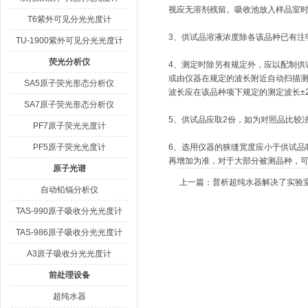
视应无溶剂残留。吸收池放入样品室
T6紫外可见分光光度计
3、供试品溶液浓度除各该品种已有注明
TU-1900紫外可见分光光度计
荧光分析仪
4、测定时除另有规定外，应以配制供
或由仪器在规定的波长附近自动扫描
SA5原子荧光形态分析仪
波长应在该品种项下规定的测定波长±2
SA7原子荧光形态分析仪
5、供试品应取2份，如为对照品比较
PF7原子荧光光度计
PF5原子荧光光度计
6、选用仪器的狭缝宽度应小于供试品
再增加为准，对于大部分被测品种，可
原子光谱
上一篇：
普析超纯水器解决了实验
自动铅镉分析仪
TAS-990原子吸收分光光度计
TAS-986原子吸收分光光度计
A3原子吸收分光光度计
前处理设备
超纯水器