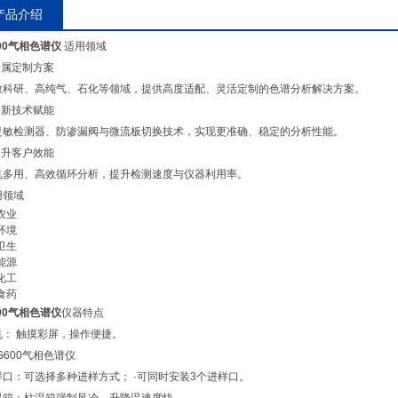
产品介绍
00气相色谱仪
适用领域
专属定制方案
教科研、高纯气、石化等领域，提供高度适配、灵活定制的色谱分析解决方案。
创新技术赋能
灵敏检测器、防渗漏阀与微流板切换技术，实现更准确、稳定的分析性能。
提升客户效能
机多用、高效循环分析，提升检测速度与仪器利用率。
用领域
农业
环境
卫生
能源
化工
食药
00气相色谱仪
仪器特点
机： 触摸彩屏，操作便捷。
样口：可选择多种进样方式； ·可同时安装3个进样口。