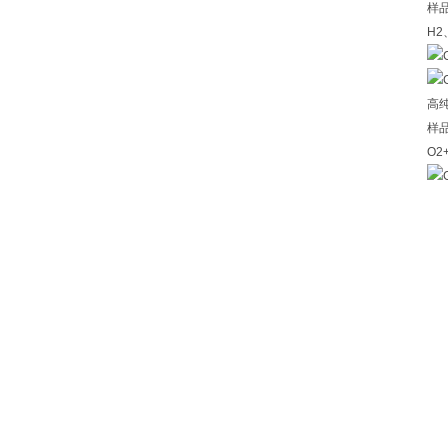
样
H2
高
样
O2