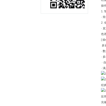
柱
操
1
·
2
·
色
[ 
多
·
·
·
· 
经
应
光