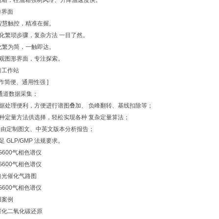
温箱：柱温箱强制风冷、升降温速度快。
作界面
. 智慧触控，精准在握。
 简化繁琐步骤，复杂方法 一目了然。
. 化繁为简，一触即达。
 直观图形界面，专注探索。
谱工作站
操作简便、通用性强 ]
通道数据采集；
 数据处理便利，方便进行谱图叠加、 负峰翻转、基线扣除等；
 多种定量方法供选择，轻松实现各种 复杂定量算法；
 自由定制图文、中英文版本分析报告；
满足 GLP/GMP 法规要求。
典光催化气路图
用案例
催化二氧化碳还原