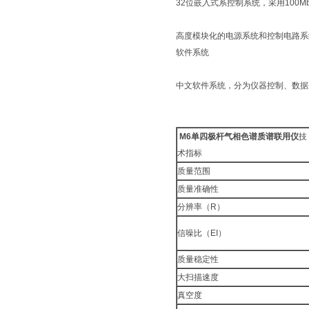
32位嵌入式系控制系统，采用100
高度模块化的电源系统和控制电路
软件系统
中文软件系统，分为仪器控制、数据
M6单四极杆气相色谱质谱联用仪
技
术指标
质量范围
质量准确性
分辨率（R）
信噪比（EI）
质量稳定性
大扫描速度
真空度