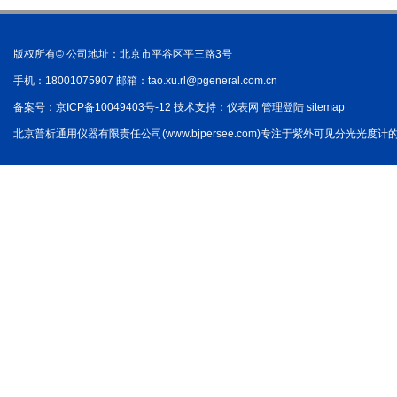
版权所有© 公司地址：北京市平谷区平三路3号
手机：18001075907 邮箱：
tao.xu.rl@pgeneral.com.cn
备案号：
京ICP备10049403号-12
技术支持：
仪表网
管理登陆
sitemap
北京普析通用仪器有限责任公司(www.bjpersee.com)专注于紫外可见分光光