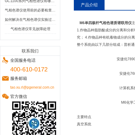
GC1100系列气相色谱仪有哪些特点和优势？
产品介绍
气相色谱仪使用前的必要检查项目
如何解决在气相色谱仪实验过程中的残留问题
M6单四极杆气相色谱质谱联用仪
气相色谱仪常见故障处理
1.作物品种脂肪酸成分的分离和分析
究； 4.作物品种有机毒物成分的分
整个系统由以下几部分组成：普析通
联系我们
安捷伦7890A气
全国服务电话
400-610-0172
安捷伦7683自动液
服务邮箱
tao.xu.rl@pgeneral.com.cn
计算机系统（
官方微信
M6化学工作
主要特点
真空系统