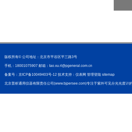
版权所有© 公司地址：北京市平谷区平三路3号
手机：18001075907 邮箱：
tao.xu.rl@pgeneral.com.cn
备案号：
京ICP备10049403号-12
技术支持：
仪表网
管理登陆
sitemap
北京普析通用仪器有限责任公司(www.bjpersee.com)专注于紫外可见分光光