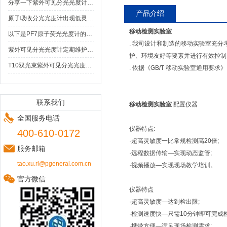
分享一下紫外可见分光光度计日常维护及保养措施
产品介绍
原子吸收分光光度计出现低灵敏度现象的起因
移动检测实验室
以下是PF7原子荧光光度计的优势与局限性分析
. 我司设计和制造的移动实验室充
紫外可见分光光度计定期维护意义重大！
护、环境友好等要素并进行有效控制
T10双光束紫外可见分光光度计的设计特点与优势
. 依据《GB/T 移动实验室通用要
联系我们
移动检测实验室
配置
仪器
全国服务电话
仪器特点:
400-610-0172
·超高灵敏度一比常规检测高20倍;
服务邮箱
·远程数据传输—实现动态监管;
tao.xu.rl@pgeneral.com.cn
·视频播放—实现现场教学培训。
官方微信
仪器特点
·
超高灵敏度—达到检出限;
·检测速度快—只需10分钟即可完成检
·携带方便—满足现场检测需求;