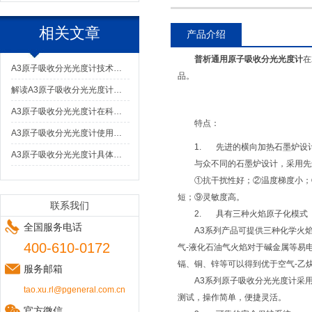
相关文章
产品介绍
普析通用原子吸收分光光度计
在
A3原子吸收分光光度计技术特点与应用解析
品。
解读A3原子吸收分光光度计：高灵敏度与准确性的元素检测保障
A3原子吸收分光光度计在科研中的应用价值
特点：
A3原子吸收分光光度计使用前的检查事项
1. 先进的横向加热石墨炉设
A3原子吸收分光光度计具体的使用意义是什么
与众不同的石墨炉设计，采用先
①抗干扰性好；②温度梯度小；
短；⑨灵敏度高。
联系我们
2. 具有三种火焰原子化模式
全国服务电话
A3系列产品可提供三种化学火
400-610-0172
气-液化石油气火焰对于碱金属等易
镉、铜、锌等可以得到优于空气-乙
服务邮箱
A3系列原子吸收分光光度计采
tao.xu.rl@pgeneral.com.cn
测试，操作简单，便捷灵活。
官方微信