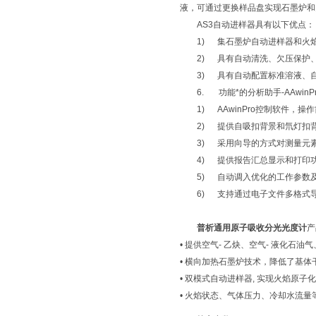
液，可通过更换样品盘实现石墨炉和
AS3自动进样器具有以下优点：
1) 集石墨炉自动进样器和火
2) 具有自动清洗、欠压保护
3) 具有自动配置标准溶液、
6. 功能*的分析助手-AAwinP
1) AAwinPro控制软件
2) 提供自吸扣背景和氘灯扣
3) 采用向导的方式对测量元
4) 提供报告汇总显示和打印
5) 自动调入优化的工作参数
6) 支持通过电子文件多格式
普析通用原子吸收分光光度计
产
• 提供空气- 乙炔、空气- 液化石
• 横向加热石墨炉技术，降低了基
• 双模式自动进样器, 实现火焰原
• 火焰状态、气体压力、冷却水流