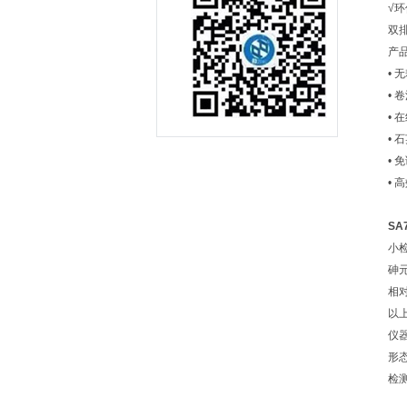
√环
双
产
•
•
•
•
•
•
SA
小检
砷元
相对
以
仪
形
检测