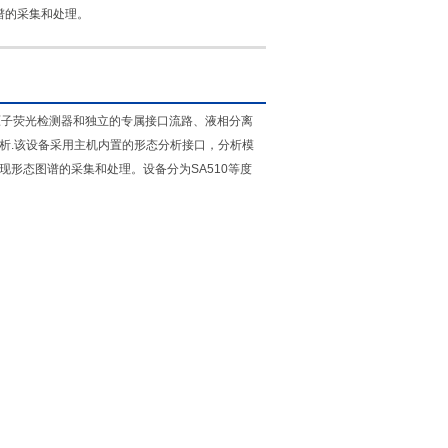
谱的采集和处理。
列原子荧光检测器和独立的专属接口流路、液相分离
析.该设备采用主机内置的形态分析接口，分析模
形态图谱的采集和处理。设备分为SA510等度
。