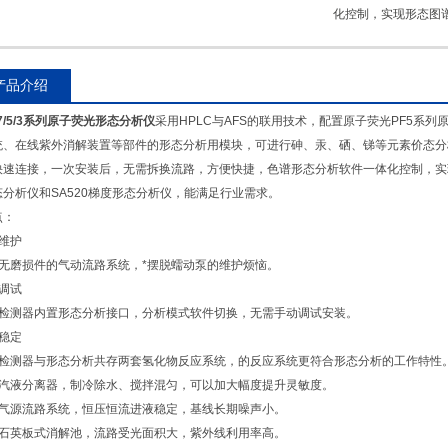
化控制，实现形态图
产品介绍
7/5/3系列
原子荧光形态分析仪
采用HPLC与AFS的联用技术，配置原子荧光PF5系
统、在线紫外消解装置等部件的形态分析用模块，可进行砷、汞、硒、锑等元素价态分
快速连接，一次安装后，无需拆换流路，方便快捷，色谱形态分析软件一体化控制，实现
态分析仪和SA520梯度形态分析仪，能满足行业需求。
点：
免维护
、无磨损件的气动流路系统，*摆脱蠕动泵的维护烦恼。
免调试
、检测器内置形态分析接口，分析模式软件切换，无需手动调试安装。
更稳定
、检测器与形态分析共存两套氢化物反应系统，的反应系统更符合形态分析的工作特性
、汽液分离器，制冷除水、搅拌混匀，可以加大幅度提升灵敏度。
、气源流路系统，恒压恒流进液稳定，基线长期噪声小。
、石英板式消解池，流路受光面积大，紫外线利用率高。