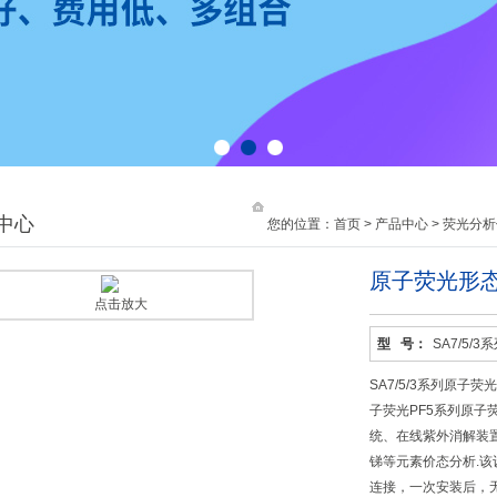
1
2
3
中心
您的位置：
首页
>
产品中心
>
荧光分析
原子荧光形
点击放大
型 号：
SA7/5/3
SA7/5/3系列原子
子荧光PF5系列原
统、在线紫外消解装
锑等元素价态分析.
连接，一次安装后，