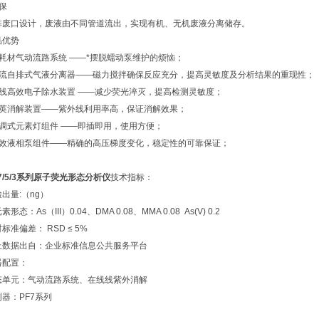
保
排废口设计，废液由不同管道流出，实现有机、无机废液分离储存。
品优势
 无耗材气动流路系统 ——*摆脱蠕动泵维护的烦恼；
 卷流自排式气液分离器——磁力搅拌确保反应充分，提高灵敏度及分析结果的重现性；
 在线高效电子除水装置 ——减少荧光淬灭，提高检测灵敏度；
 石英消解装置——紫外线利用率高，保证消解效果；
 免调式元素灯组件 ——即插即用，使用方便；
 高效液相泵组件——精确的高压梯度变化，稳定性的可靠保证；
7/5/3系列
原子荧光形态分析仪
技术指标：
出量:（ng）
素形态：As（III）0.04、DMA 0.08、MMA 0.08 As(V) 0.2
标准偏差： RSD ≤ 5%
上数据出自：企业标准信息公共服务平台
器配置：
态单元：气动流路系统、在线线紫外消解
器：PF7系列