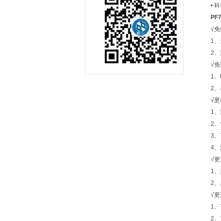
•
PF
√
1
2
√
1
2
√
1
2
3
4
√
1
2
√
1
2