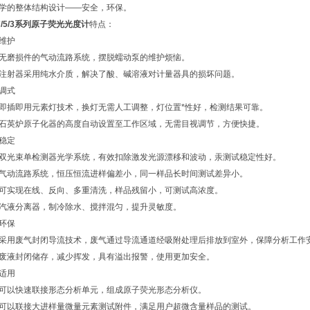
 科学的整体结构设计——安全，环保。
7/5/3系列原子荧光光度计
特点：
免维护
、无磨损件的气动流路系统，摆脱蠕动泵的维护烦恼。
、注射器采用纯水介质，解决了酸、碱溶液对计量器具的损坏问题。
免调式
、即插即用元素灯技术，换灯无需人工调整，灯位置*性好，检测结果可靠。
、石英炉原子化器的高度自动设置至工作区域，无需目视调节，方便快捷。
更稳定
、双光束单检测器光学系统，有效扣除激发光源漂移和波动，汞测试稳定性好。
、气动流路系统，恒压恒流进样偏差小，同一样品长时间测试差异小。
、可实现在线、反向、多重清洗，样品残留小，可测试高浓度。
、汽液分离器，制冷除水、搅拌混匀，提升灵敏度。
更环保
、采用废气封闭导流技术，废气通过导流通道经吸附处理后排放到室外，保障分析工作
、废液封闭储存，减少挥发，具有溢出报警，使用更加安全。
更适用
、可以快速联接形态分析单元，组成原子荧光形态分析仪。
、可以联接大进样量微量元素测试附件，满足用户超微含量样品的测试。