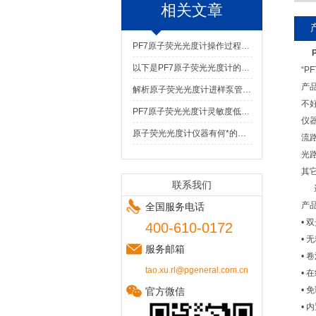
相关文章
PF7原子荧光光度计操作过程中的误差
以下是PF7原子荧光光度计的优势与局限性分析
“P
产
解析原子荧光光度计进样泵管的更换步骤
不
PF7原子荧光光度计灵敏度低的检查调整方法
仪
原子荧光光度计仪器有何*的方面
流
光
其
联系我们
选
产
全国服务电话
•
400-610-0172
•
服务邮箱
•
tao.xu.rl@pgeneral.com.cn
•
•
官方微信
•