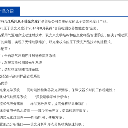
产品介绍
PF7/5/3系列原子荧光光度计
是普析公司自主研发的原子荧光光度计产品。
F73原子荧光光度计”2014年8月获得 “食品检测仪器性能竞赛”金奖。
品采用气源顺序流动注射技术、双光束光学结构和信息化样品管理系统，解决了蠕动泵
好的问题，实现了无蠕动泵维护、双光束校准的原子荧光产品技术构建模式。
器配置：
路：全自动气压顺序注射进样流路系统
路：双光束单检测器光学系统
它：选配指纹登陆管理系统
配条码识别样品管理系统
品优势
 双光束光学系统——同时消除检测器及光源漂移，保障仪器长时间工作稳定性；
 无耗材气动流路系统 ——*摆脱蠕动泵维护烦恼；
 卷流式气液分离器——样品充分反应，提高分析结果重现性；
 在线高效电子除水装置 ——减少荧光淬灭，提高检测灵敏度；
 免调式元素灯组件 ——即插即用，使用方便；
 内置形态分析接口——荧光分析和形态分析模块快速转换；