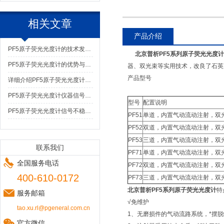
相关文章
产品介绍
PF5原子荧光光度计的技术发展趋势
北京普析PF5系列原子荧光光度计
PF5原子荧光光度计的优势与局限性
器、双光束等实用技术，改良了石英
产品型号
详细介绍PF5原子荧光光度计使用要求
PF5原子荧光光度计仪器信号不稳定怎么处理呢
型号
配置说明
PF5原子荧光光度计信号不稳定,该怎么解决呢？
PF51
单道，内置气动流动注射，双
PF52
双道，内置气动流动注射，双
PF53
三道，内置气动流动注射，双
联系我们
PF71
单道，内置气动流动注射，双
全国服务电话
PF72
双道，内置气动流动注射，双
400-610-0172
PF73
三道，内置气动流动注射，双
北京普析PF5系列原子荧光光度计
特
服务邮箱
√免维护
tao.xu.rl@pgeneral.com.cn
1、无磨损件的气动流路系统，*摆
官方微信