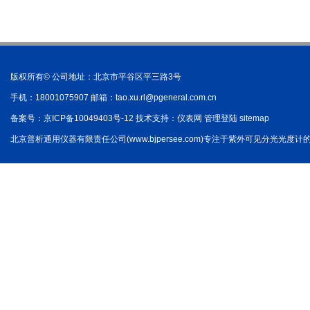
版权所有© 公司地址：北京市平谷区平三路3号
手机：18001075907 邮箱：
tao.xu.rl@pgeneral.com.cn
备案号：
京ICP备10049403号-12
技术支持：
仪表网
管理登陆
sitemap
北京普析通用仪器有限责任公司(www.bjpersee.com)专注于紫外可见分光光