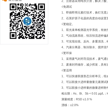
2、注射器采用纯水介质，解决了酸
√免调试
1、即插即用元素灯技术，换灯无需
2、石英炉原子化器的高度自动设置
√更稳定。
1、双光束单检测器光学系统，有效
2、气动流路系统，恒压恒流进样偏
3、可实现在线、反向、多重清洗，
4、汽液分离器，制冷除水、搅拌混
√更环保
1、采用废气封闭导流技术，废气通
2、废液封闭储存，减少挥发，具有
√更适用
1、可以快速联接形态分析单元，组
2、可以联接大进样量微量元素测试
3、可以联接小进样量的微量进样附
检出限：As、Bi、Sb < 0.01 µg/L；Hg
测量精度：RSD ≤1.0 %
漂移：≤2.0%